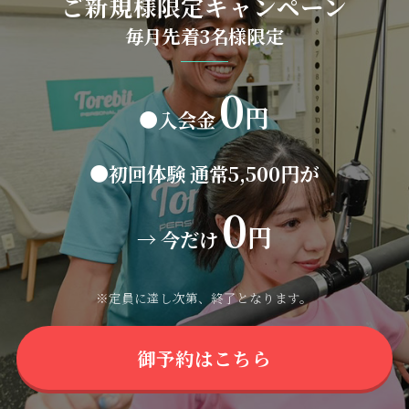
ご新規様限定キャンペーン
毎月先着3名様限定
0
円
●入会金
●初回体験 通常5,500円が
0
円
→ 今だけ
※定員に達し次第、終了となります。
御予約はこちら