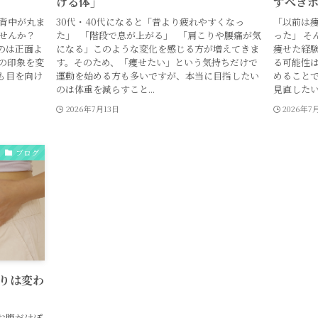
ける体」
すべき
に背中が丸ま
30代・40代になると「昔より疲れやすくなっ
「以前は
せんか？
た」 「階段で息が上がる」 「肩こりや腰痛が気
った」 そ
のは正面よ
になる」このような変化を感じる方が増えてきま
痩せた経
の印象を変
す。そのため、「痩せたい」という気持ちだけで
る可能性は
も目を向け
運動を始める方も多いですが、本当に目指したい
めることで
のは体重を減らすこと...
見直したいの
2026年7月13日
2026年7
ブログ
りは変わ
お腹だけぽ