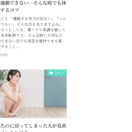
で運動できない…そんな時でも体
持するコツ
くと 「運動する気力が出ない」「ジム
つらい」 そんな日もありますよね。
張ろうとしても、夏バテで体調を崩して
本末転倒です。 そんな時に大切なの
動できない日でも体型を維持できる習
ること...
月20日
ブログ
せたのに戻ってしまった人が見直