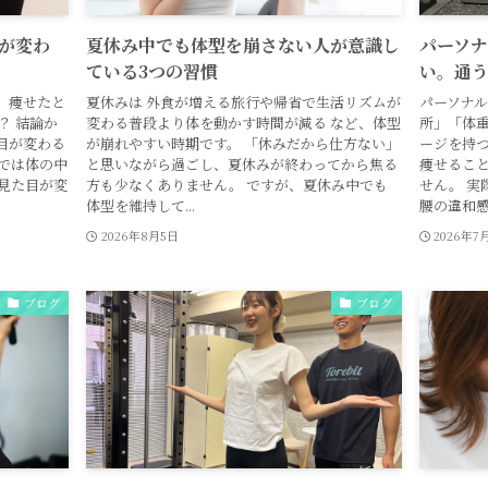
が変わ
夏休み中でも体型を崩さない人が意識し
パーソナ
ている3つの習慣
い。通
、痩せたと
夏休みは 外食が増える旅行や帰省で生活リズムが
パーソナル
？ 結論か
変わる普段より体を動かす時間が減る など、体型
所」「体重
目が変わる
が崩れやすい時期です。 「休みだから仕方ない」
ージを持つ
では体の中
と思いながら過ごし、夏休みが終わってから焦る
痩せるこ
見た目が変
方も少なくありません。 ですが、夏休み中でも
せん。 実
体型を維持して...
腰の違和感を
2026年8月5日
2026年7
ブログ
ブログ