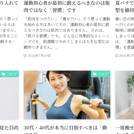
り入れて
運動初心者が最初に鍛えるべきなのは筋
夏バテ
肉ではなく「習慣」です
型を維
 そう思って
「筋肉をつけたい」「痩せたい」 そう思って運動
暑い日が続
いる人ほ
を始める方は多いですが、運動初心者が最初に鍛
へ行くのが
いません。
えるべきなのは筋肉ではありません。 それは、
無理に頑
を作ること
「続ける習慣」です。 どんなに効果的なトレーニ
しまっては
運動する・
ングでも、数週間でやめてしまえば大きな変化は
は、「運
期待できません。...
慣」を意識す
2026年7月24日
2026年7
ブログ
ブログ
見た目改
30代・40代が本当に目指すべきは「動
一度痩