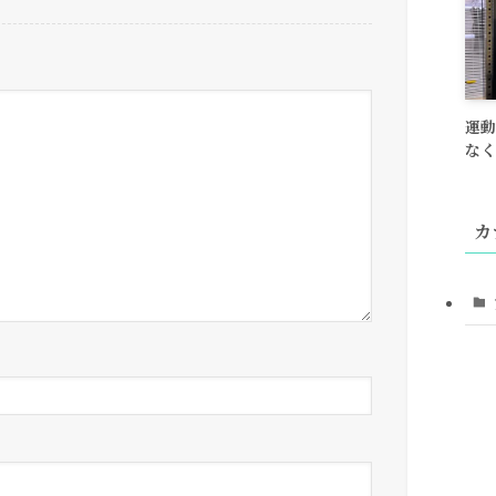
運動
なく
カ