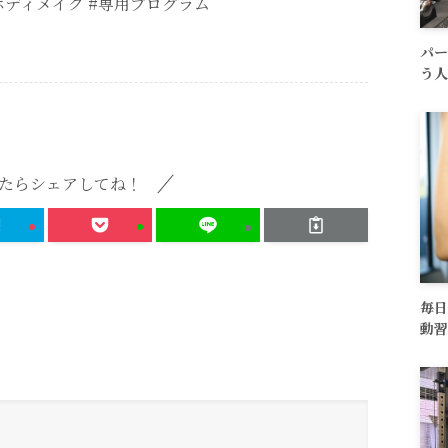
#ボディメイク #専用プログラム
パー
う人
たらシェアしてね！
毎日
動習