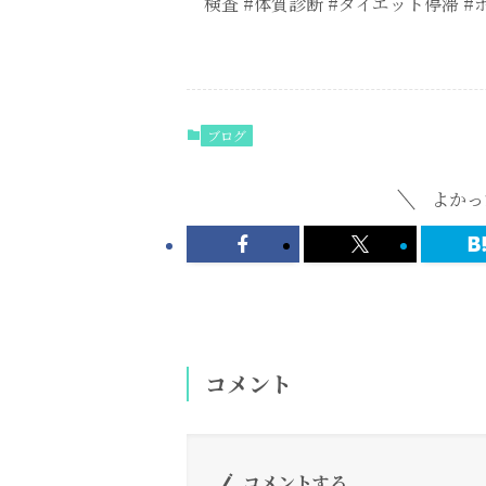
検査 #体質診断 #ダイエット停滞 
ブログ
よかっ
コメント
コメントする