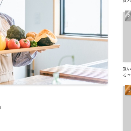
夏バ
買い
るコ
」