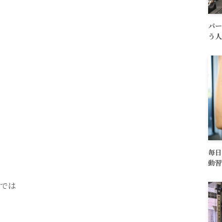
パー
う人
毎日
動習
川では