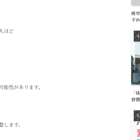
疲労
すめ
人ほど
可能性があります。
「体
習慣
整します。