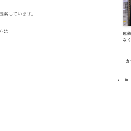
提案しています。
方は
運動
なく
。
カ