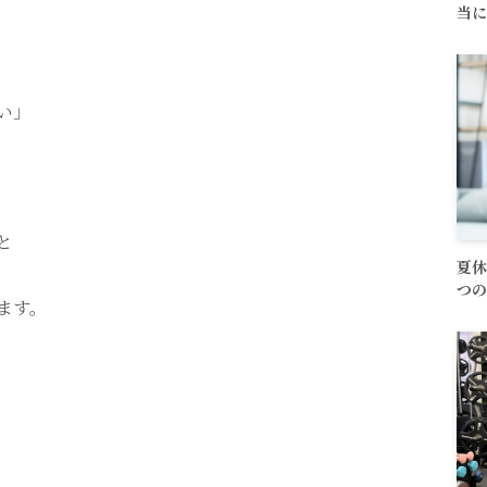
当に
い」
と
夏休
つの
ます。