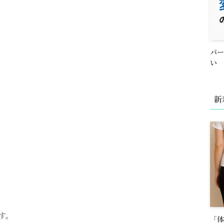
パー
い
新
す。
「体