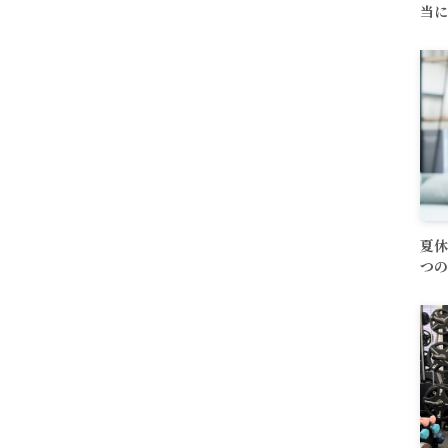
当に
夏休
つの