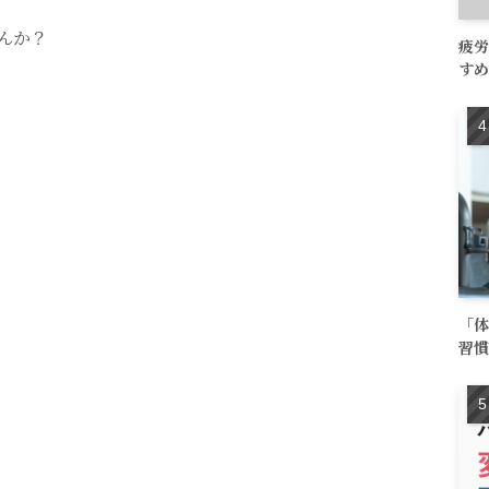
んか？
疲労
すめ
。
「体
習慣