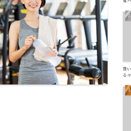
夏バ
買い
るコ