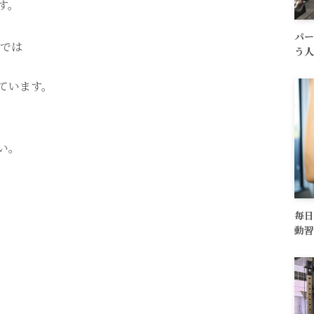
す。
パー
川では
う人
ています。
い。
毎日
動習